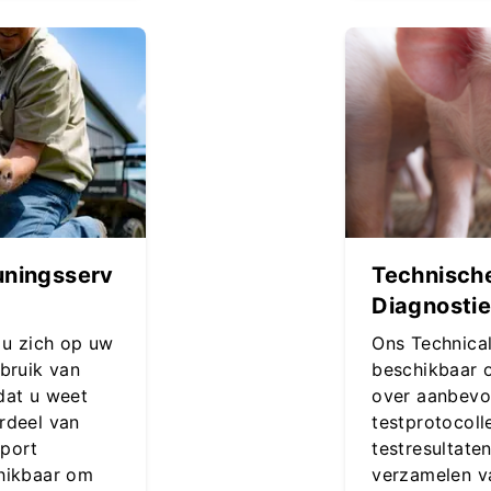
uningsserv
Technische
Diagnosti
 u zich op uw
Ons Technical
bruik van
beschikbaar 
dat u weet
over aanbevo
rdeel van
testprotocoll
pport
testresultaten
hikbaar om
verzamelen v