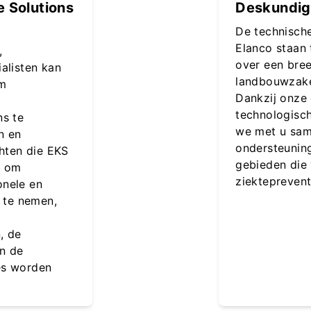
 Solutions
Deskundig
De technisch
Elanco staan 
,
over een bre
alisten kan
landbouwzake
om
Dankzij onze
technologisc
ns te
we met u sa
n en
ondersteunin
chten die EKS
gebieden die 
n om
ziekteprevent
onele en
n te nemen,
, de
en de
es worden