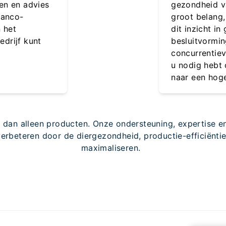
en en advies
gezondheid v
lanco-
groot belang,
 het
dit inzicht i
drijf kunt
besluitvormin
concurrentie
u nodig hebt 
naar een hoge
r dan alleen producten. Onze ondersteuning, expertise e
verbeteren door de diergezondheid, productie-efficiënti
maximaliseren.