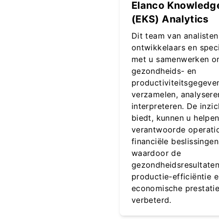
Elanco Knowledge
(EKS) Analytics
Dit team van analisten
ontwikkelaars en speci
met u samenwerken 
gezondheids- en
productiviteitsgegeve
verzamelen, analysere
interpreteren. De inzi
biedt, kunnen u helpe
verantwoorde operati
financiële beslissinge
waardoor de
gezondheidsresultaten
productie-efficiëntie 
economische prestati
verbeterd.