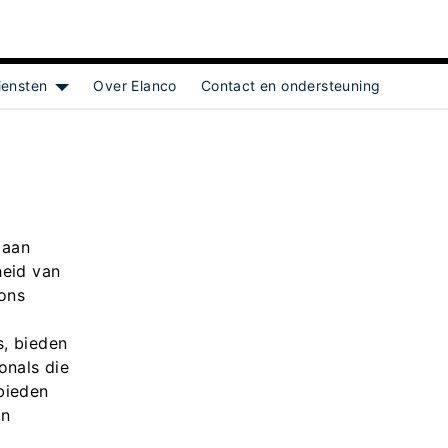
iensten
Over Elanco
Contact en ondersteuning
Show submenu for [object Object]
 aan
heid van
 ons
, bieden
onals die
bieden
en