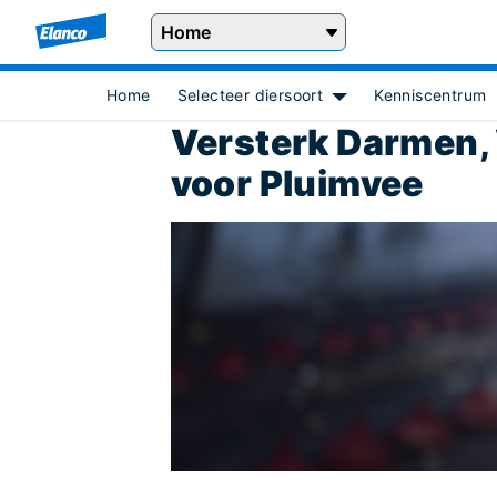
Home
Home
Selecteer diersoort
Kenniscentrum
Show submenu for [ob
Versterk Darmen,
voor Pluimvee