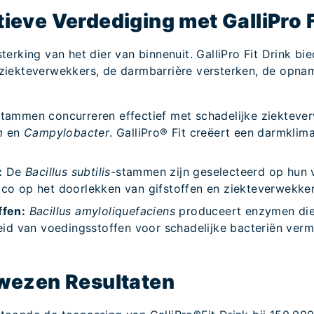
ieve Verdediging met GalliPro F
terking van het dier van binnenuit. GalliPro Fit Drink b
ziekteverwekkers, de darmbarrière versterken, de opna
tammen concurreren effectief met schadelijke ziekteve
um
en
Campylobacter
. GalliPro® Fit creëert een darmklim
:
De
Bacillus subtilis
-stammen zijn geselecteerd op hu
sico op het doorlekken van gifstoffen en ziekteverwekker
fen:
Bacillus amyloliquefaciens
produceert enzymen die
id van voedingsstoffen voor schadelijke bacteriën verm
ewezen Resultaten