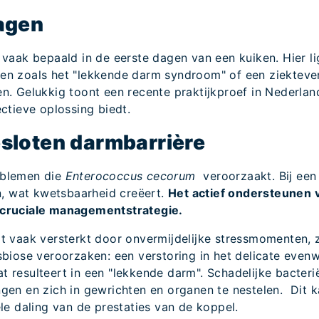
Dagen
 vaak bepaald in de eerste dagen van een kuiken. Hier l
en zoals het "lekkende darm syndroom" of een ziektev
. Gelukkig toont een recente praktijkproef in Nederland
ctieve oplossing biedt.
esloten darmbarrière
oblemen die
Enterococcus cecorum
veroorzaakt. Bij een
n, wat kwetsbaarheid creëert.
Het actief ondersteunen v
 cruciale managementstrategie.
t vaak versterkt door onvermijdelijke stressmomenten, z
sbiose veroorzaken: een verstoring in het delicate eve
resulteert in een "lekkende darm". Schadelijke bacterië
en en zich in gewrichten en organen te nestelen. Dit ka
le daling van de prestaties van de koppel.