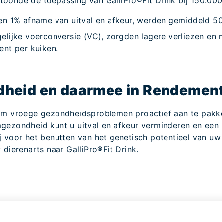
oonde de toepassing van GalliPro®Fit Drink bij 150.000 
n 1% afname van uitval en afkeur, werden gemiddeld 500
lijke voerconversie (VC), zorgden lagere verliezen en m
ent per kuiken.
ndheid en daarmee in Rendemen
 om vroege gezondheidsproblemen proactief aan te pakken
mgezondheid kunt u uitval en afkeur verminderen en een
j voor het benutten van het genetisch potentieel van uw 
 dierenarts naar GalliPro®Fit Drink.