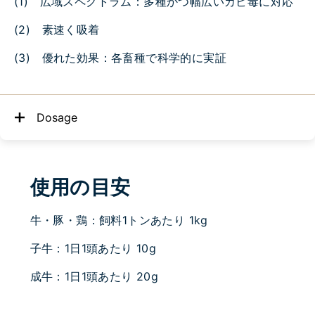
(1) 広域スペクトラム：多種かつ幅広いカビ毒に対応
(2) 素速く吸着
(3) 優れた効果：各畜種で科学的に実証
Dosage
使用の目安
牛・豚・鶏：飼料1トンあたり 1kg
子牛：1日1頭あたり 10g
成牛：1日1頭あたり 20g