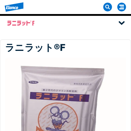
ラニラット®F