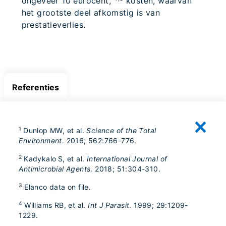
ongeveer 10 eurocent,
kosten, waarvan
het grootste deel afkomstig is van
prestatieverlies.
Referenties
1
Dunlop MW, et al.
Science of the Total
Environment
. 2016; 562:766-776.
2
Kadykalo S, et al.
International Journal of
Antimicrobial Agents
. 2018; 51:304-310.
3
Elanco data on file.
4
Williams RB, et al.
Int J Parasit
. 1999; 29:1209-
1229.