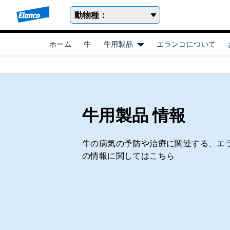
動物種：
ホーム
牛
牛用製品
エランコについて
Show submenu for [object
牛用製品 情報
牛の病気の予防や治療に関連する、エ
の情報に関してはこちら