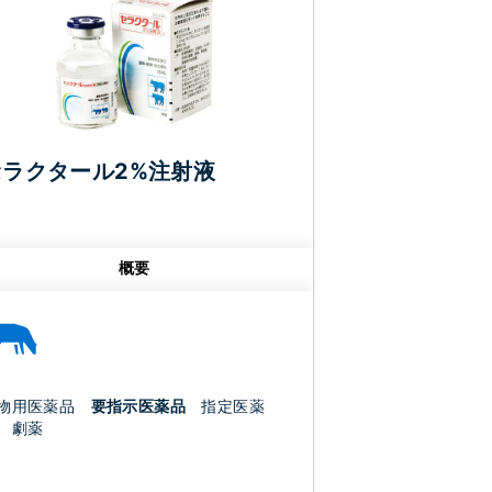
セラクタール2%注射液
概要
物用医薬品
要指示医薬品
指定医薬
 劇薬