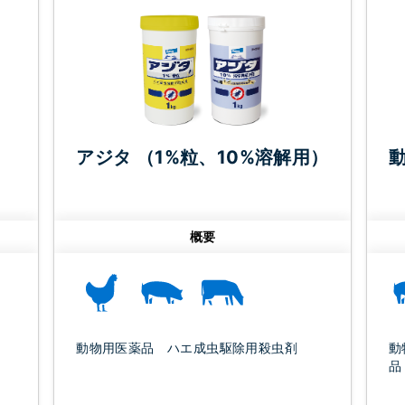
アジタ （1%粒、10%溶解用）
概要
動物用医薬品 ハエ成虫駆除用殺虫剤
動
品