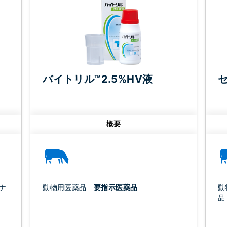
バイトリル™2.5%HV液
概要
ナ
動物用医薬品
要指示医薬品
動
品